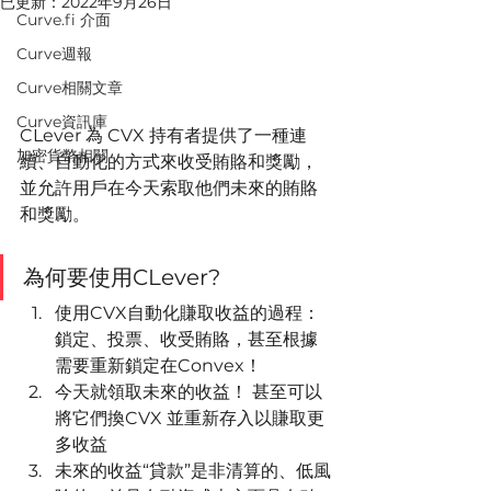
已更新：
2022年9月26日
Curve.fi 介面
Curve週報
Curve相關文章
Curve資訊庫
CLever 為 CVX 持有者提供了一種連
加密貨幣相關
續、自動化的方式來收受賄賂和獎勵，
並允許用戶在今天索取他們未來的賄賂
和獎勵。
為何要使用CLever?
使用CVX自動化賺取收益的過程：
鎖定、投票、收受賄賂，甚至根據
需要重新鎖定在Convex！
今天就領取未來的收益！ 甚至可以
將它們換CVX 並重新存入以賺取更
多收益
未來的收益“貸款”是非清算的、低風