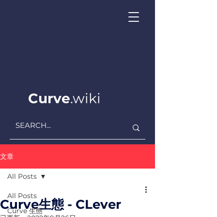
Curve
.wiki
文章
All Posts
All Posts
Curve生態 - CLever
Curve ​生態