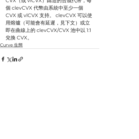
CVX（或 vlCVX）鑄造的合成代幣，每
個 clevCVX 代幣由系統中至少一個 
CVX 或 vlCVX 支持。 clevCVX 可以使
用熔爐（可能會有延遲，見下文）或立
即在曲線上的 clevCVX/CVX 池中以 1:1 
兌換 CVX。
Curve ​生態
查看全部
最新文章