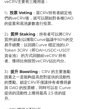
veCRV主要有三種用途： 
1）
投票 Voting
：當CRV持有者鎖定他
們的veCRV後，就可以開始對各種DAO
的提案和底池參數進行投票。 
2）
質押 Staking
：持有者可以將CRV
質押(鎖倉)以獲取Curve協議中50%的交
易手續費：以回購Curve 穩定池的LP 
Token 3CRV（即DAI+USDC+USDT 
資金池） 的方式回饋給veCRV 持有
者。獲得比例按照veCRV佔比均分。 
3）
提升 Boosting
：CRV 的主要激勵
因素之一是能夠提高您對提供的流動性
的獎勵。鎖定CRV不僅讓持有者獲得參
與 DAO 的投票權，同時可以在 Curve 
提供的流動性上獲得最高 2.5 倍的提
升。