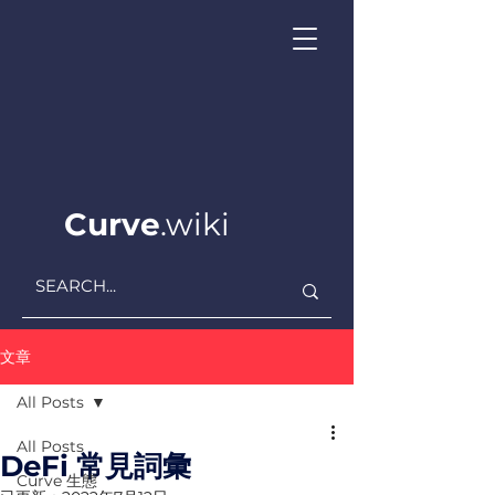
Curve
.wiki
文章
All Posts
All Posts
DeFi 常見詞彙
Curve ​生態