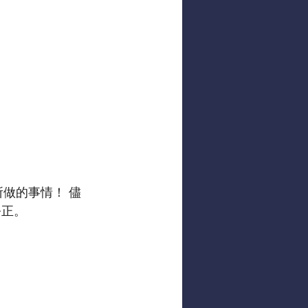
所做的事情！ 儘
公正。