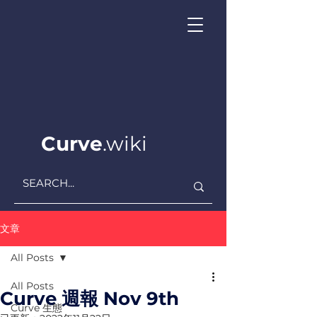
Curve
.wiki
文章
All Posts
All Posts
Curve 週報 Nov 9th
Curve ​生態