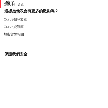
池子
Curve.fi 介面
這樣是代表會有更多的激勵嗎？
Curve週報
Curve相關文章
Curve資訊庫
加密貨幣相關
保護我們安全