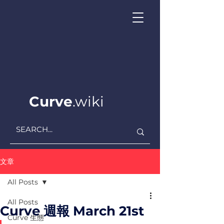
Curve
.wiki
文章
All Posts
All Posts
Curve 週報 March 21st
Curve ​生態