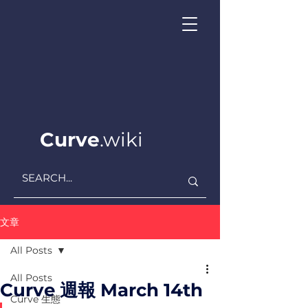
Curve
.wiki
文章
All Posts
All Posts
Curve 週報 March 14th
Curve ​生態