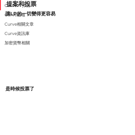
提案和投票
Curve.fi 介面
讓LP的一切變得更容易
Curve週報
Curve相關文章
Curve資訊庫
加密貨幣相關
是時候投票了