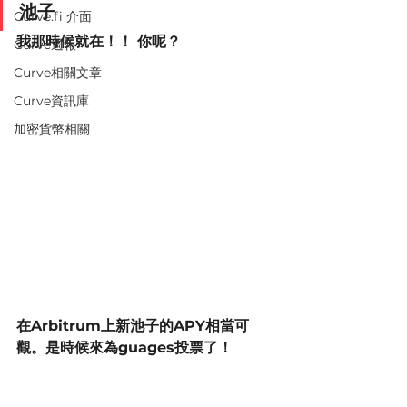
池子
Curve.fi 介面
我那時候就在！！ 你呢？
Curve週報
Curve相關文章
Curve資訊庫
加密貨幣相關
在Arbitrum上新池子的APY相當可
觀。是時候來為guages投票了！