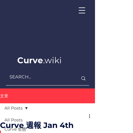
Curve
.wiki
文章
All Posts
All Posts
Curve 週報 Jan 4th
Curve ​生態