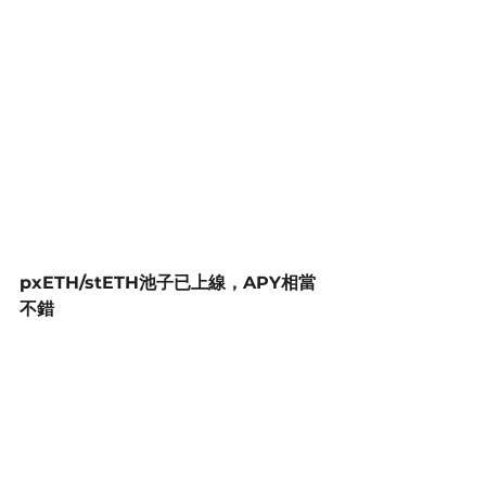
pxETH/stETH池子已上線，APY相當
不錯