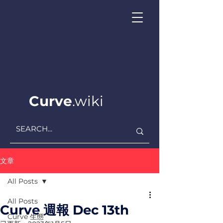
Curve
.wiki
文章
All Posts
All Posts
Curve 週報 Dec 13th
Curve ​生態