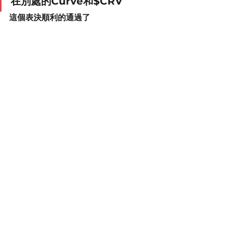
在別處的Curve和$CRV
這個表決順利的通過了