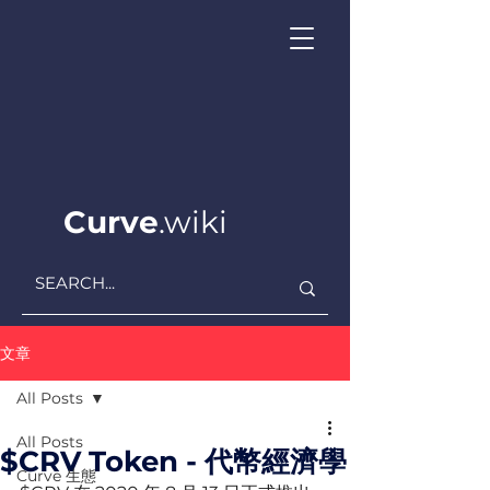
Curve
.wiki
文章
All Posts
All Posts
$CRV Token - 代幣經濟學
Curve ​生態