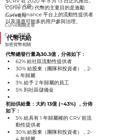
$CRV 在 2020 年 8 月 13 日正式推出。
Curve.fi 介面
Curve DAO 代幣的主要目的是激勵 
Curve Finance 平台上的流動性提供者
Curve週報
以及讓盡可能多的用戶參與治理。
Curve相關文章
Curve資訊庫
代幣供給
加密貨幣相關
代幣總發行量為30.3億，分佈如下：
62% 給社區流動性提供者
30% 給股東（團隊和投資者），2-
4 年歸屬
3% 給予 2 年歸屬的員工
5% 到社區儲備金
初始供給量：大約 13億 (~43%) ，分佈
如下：
5% 給具有 1 年歸屬權的 CRV 前流
動性提供者
30% 給股東（團隊和投資者），2-
4 年歸屬