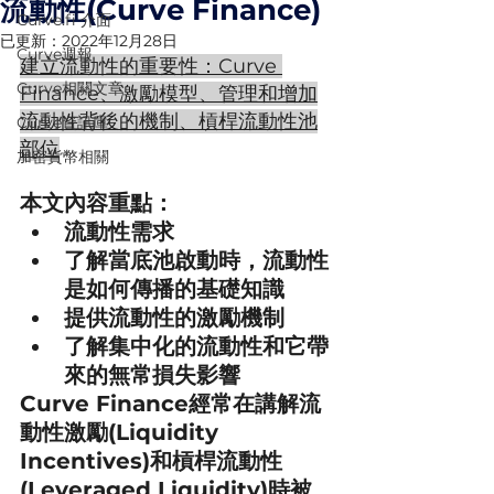
流動性(Curve Finance)
Curve.fi 介面
已更新：
2022年12月28日
Curve週報
建立流動性的重要性：Curve 
Curve相關文章
Finance、激勵模型、管理和增加
流動性背後的機制、槓桿流動性池
Curve資訊庫
部位
加密貨幣相關
本文內容重點：
流動性需求
了解當底池啟動時，流動性
是如何傳播的基礎知識
提供流動性的激勵機制
了解集中化的流動性和它帶
來的無常損失影響
Curve Finance經常在講解流
動性激勵(Liquidity 
Incentives)和槓桿流動性
(Leveraged Liquidity)時被