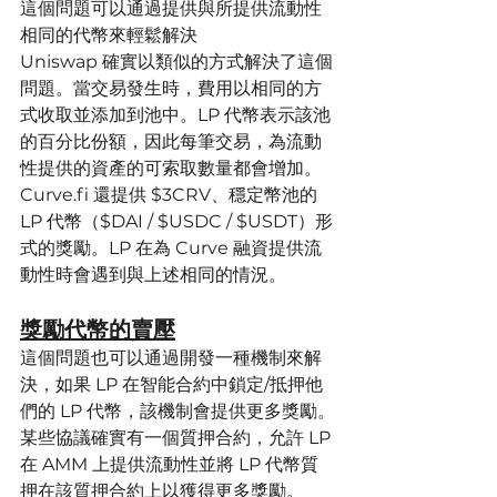
這個問題可以通過提供與所提供流動性
相同的代幣來輕鬆解決
Uniswap 確實以類似的方式解決了這個
問題。當交易發生時，費用以相同的方
式收取並添加到池中。LP 代幣表示該池
的百分比份額，因此每筆交易，為流動
性提供的資產的可索取數量都會增加。
Curve.fi 還提供 $3CRV、穩定幣池的 
LP 代幣（$DAI / $USDC / $USDT）形
式的獎勵。LP 在為 Curve 融資提供流
動性時會遇到與上述相同的情況。
獎勵代幣的賣壓
這個問題也可以通過開發一種機制來解
決，如果 LP 在智能合約中鎖定/抵押他
們的 LP 代幣，該機制會提供更多獎勵。
某些協議確實有一個質押合約，允許 LP 
在 AMM 上提供流動性並將 LP 代幣質
押在該質押合約上以獲得更多獎勵。