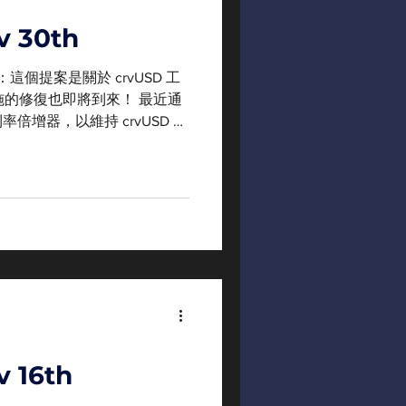
v 30th
這個提案是關於 crvUSD 工
施的修復也即將到來！ 最近通
倍增器，以維持 crvUSD 的
結果。 更深入地探討這個議題
 16th