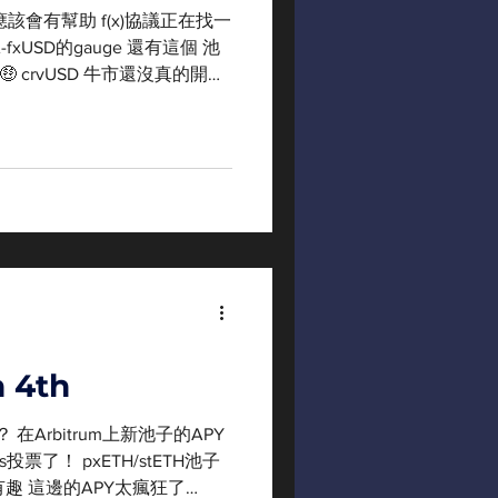
應該會有幫助 f(x)協議正在找一
A-fxUSD的gauge 還有這個 池
 crvUSD 牛市還沒真的開始
crvUSD...
 4th
在Arbitrum上新池子的APY
票了！ pxETH/stETH池子
有趣 這邊的APY太瘋狂了