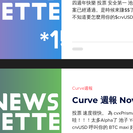
四週年快樂 投票 安全第一 池子 在
案已經通過。是時候來賺$$了 P
不知道要怎麼用你的$crvUS
得好的APY crvUSD 想像一
Curve週報
Curve 週報 No
投票 速度很快。 為 cvxPris
哇！！！太多Alpha了 池子 Ye
crvUSD 呼叫你的 BTC m