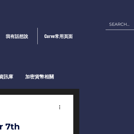
我有話想說
Curve常用頁面
e資訊庫
加密貨幣相關
 7th