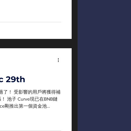
 這週的APY相當好 掛勾價格強健
c 29th
通過了！ 受影響的用戶將獲得補
！ 池子 Curve現已在BNB鏈
inance剛推出第一個資金池
不錯的收益 如果可以的話請投票支持