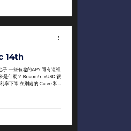
 14th
 池子 一些有趣的APY 還有這裡
什麼？ Booom! crvUSD 很
g = 利率下降 在別處的 Curve 和
令人難受...