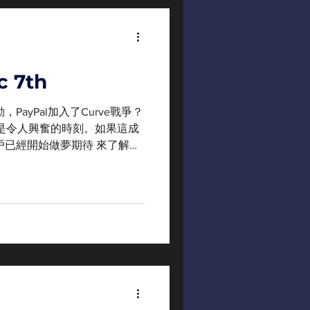
 7th
PayPal加入了Curve戰爭？
是令人興奮的時刻。如果這成
戶已經開始做夢期待 來了解更
有非常好的APY crvUSD