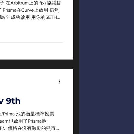
Arbitrum上的 f(x) 協議提
risma在Curve上啟用 仍然
D嗎？ 成功啟用 用你的$ETH獲
下在牛市的時候 等不及了...
v 9th
ma/Prima 池的衡量標準投票
arn也啟用了Prisma池
axi 好友 價格在沒有激勵的熊市下