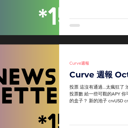
來到歷史新高，你仍然不看好
crvUSD...
Curve週報
Curve 週報 Oct
投票 這沒有通過...太瘋狂了 
投票數 給一些可觀的APY 
的盒子？ 新的池子 crvUSD c
得高興的一大步 在別處的 Curv