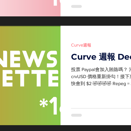
Curve週報
Curve 週報 Dec
投票 Paypal會加入賄賂嗎？
crvUSD 價格重新掛勾！接下來是
快會到 $2 🤣🤣🤣🤣 Repe
$CRV Conic回歸在即 這件事