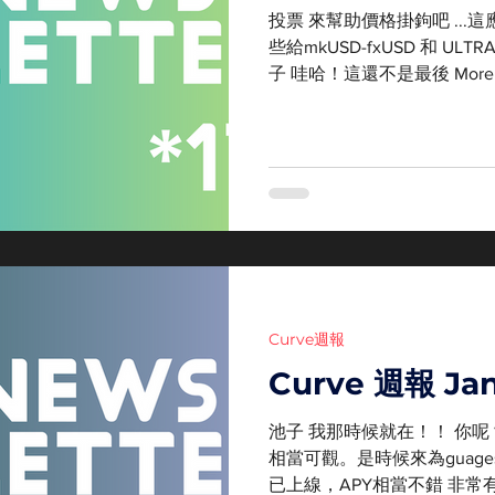
投票 來幫助價格掛鉤吧 ...這
些給mkUSD-fxUSD 和 ULTR
子 哇哈！這還不是最後 More
crvUSD實在令人驚艷 來了解更多
Curve週報
Curve 週報 Jan
池子 我那時候就在！！ 你呢？ 
相當可觀。是時候來為guages投
已上線，APY相當不錯 非常