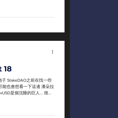
嗎？ 大家開始意識並注意到
 18
池子 StakeDAO之前在找一些
你可能也會想看一下這邊 潘朵拉
rvUSD是個沈睡的巨人... 很值
e 和 $CRV 酸民模式啟動...