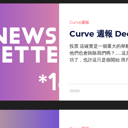
Curve週報
Curve 週報 Dec
投票 這確實是一個重大的舉動，
他們也會賄賂我們嗎？……這
功了，也許這只是個開始 用
多 池子 給ETH愛好者的新池子 
APY實在非常可觀...