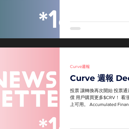
crvUSD 哇！我原先不知道
在別處的...
Curve週報
Curve 週報 De
投票 讓轉換再次開始 投票
償 用戶購買更多$CRV！ 看漲
上可用。 Accumulated F
crvUSD Silo 仍有一些
crvUSD...